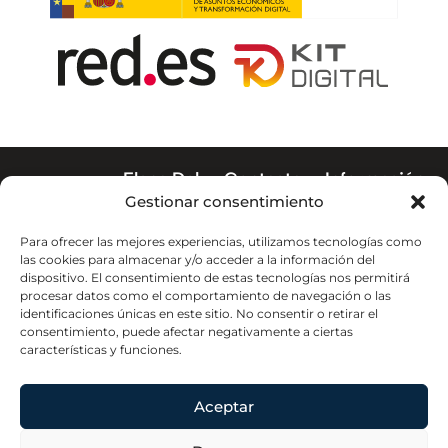
Elena Del
Contacta
Información
Hoyo
Legal
Gestionar consentimiento
Plaza del
Home
Conde de
Aviso legal
Para ofrecer las mejores experiencias, utilizamos tecnologías como
Casal, 8. 3º
About
Política de
las cookies para almacenar y/o acceder a la información del
Dcha.
privacidad
dispositivo. El consentimiento de estas tecnologías nos permitirá
Profesional
28007 Madrid
procesar datos como el comportamiento de navegación o las
Política de
elenadelhoyo@elenadelhoyo.com
Contacta
Especialista
identificaciones únicas en este sitio. No consentir o retirar el
cookies
consentimiento, puede afectar negativamente a ciertas
915 13 03 38
en Derecho
características y funciones.
Declaración de
laboral para
accesibilidad
empresas y
Mapa web
Aceptar
particulares