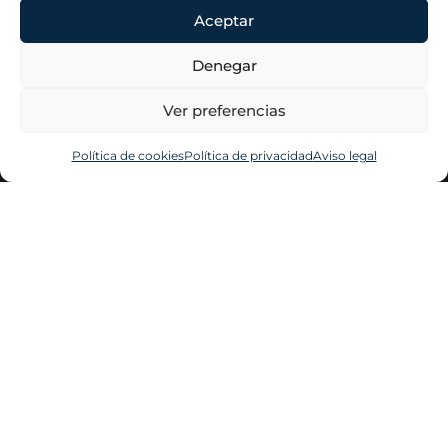
Aceptar
Denegar
Ver preferencias
Elena Del
Contacta
Información
Política de cookies
Política de privacidad
Aviso legal
Hoyo
Legal
Plaza del
Home
Conde de
Aviso legal
Casal, 8. 3º
About
Política de
Dcha.
privacidad
Profesional
28007 Madrid
Política de
elenadelhoyo@elenadelhoyo.com
Contacta
Especialista
cookies
915 13 03 38
en Derecho
Declaración de
laboral para
accesibilidad
empresas y
Mapa web
particulares