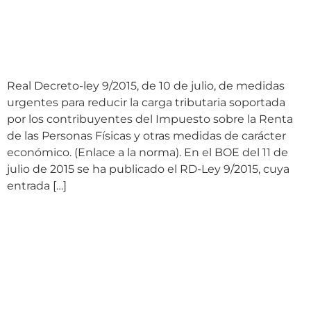
REFORMAS DEL IRPF
CON TRASCENDENCIA
LABORAL
Real Decreto-ley 9/2015, de 10 de julio, de medidas
urgentes para reducir la carga tributaria soportada
por los contribuyentes del Impuesto sobre la Renta
de las Personas Físicas y otras medidas de carácter
económico. (Enlace a la norma). En el BOE del 11 de
julio de 2015 se ha publicado el RD-Ley 9/2015, cuya
entrada […]
Condena a España por
incumplimiento de varios
apartados de la Carta
Social Europea