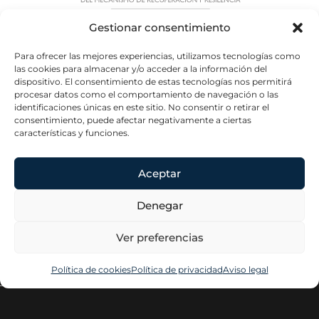
Gestionar consentimiento
Para ofrecer las mejores experiencias, utilizamos tecnologías como
las cookies para almacenar y/o acceder a la información del
dispositivo. El consentimiento de estas tecnologías nos permitirá
procesar datos como el comportamiento de navegación o las
identificaciones únicas en este sitio. No consentir o retirar el
consentimiento, puede afectar negativamente a ciertas
características y funciones.
Aceptar
Denegar
Elena Del
Contacta
Información
Hoyo
Legal
Plaza del
Ver preferencias
Home
Conde de
Aviso legal
Casal, 8. 3º
About
Política de
Dcha.
Política de cookies
Política de privacidad
Aviso legal
privacidad
Profesional
28007 Madrid
Política de
elenadelhoyo@elenadelhoyo.com
Contacta
Especialista
cookies
915 13 03 38