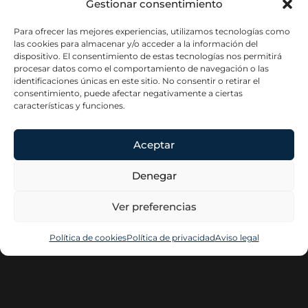
Gestionar consentimiento
Para ofrecer las mejores experiencias, utilizamos tecnologías como
las cookies para almacenar y/o acceder a la información del
dispositivo. El consentimiento de estas tecnologías nos permitirá
procesar datos como el comportamiento de navegación o las
identificaciones únicas en este sitio. No consentir o retirar el
consentimiento, puede afectar negativamente a ciertas
características y funciones.
Aceptar
Denegar
Ver preferencias
Política de cookies
Política de privacidad
Aviso legal
Elena Del
Contacta
Información
Hoyo
Legal
Plaza del
Home
Conde de
Aviso legal
Casal, 8. 3º
About
Política de
Dcha.