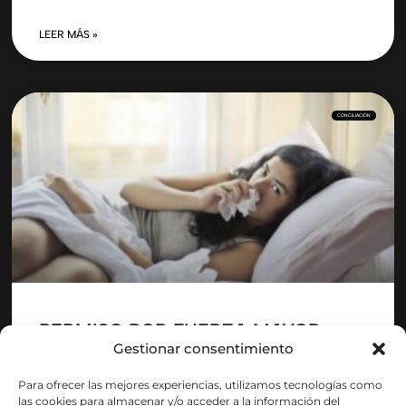
LEER MÁS »
CONCILIACIÓN
PERMISO POR FUERZA MAYOR
Gestionar consentimiento
FAMILIAR: EL SUPREMO CONFIRMA
QUE ES RETRIBUIDO, AUNQUE EL
Para ofrecer las mejores experiencias, utilizamos tecnologías como
CONVENIO NO LO DIGA
las cookies para almacenar y/o acceder a la información del