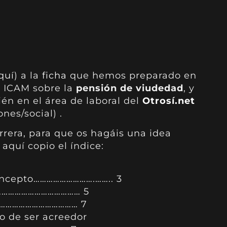
quí
) a la
ficha
que hemos preparado en
l ICAM sobre la
pensión de viudedad
, y
én en el área de laboral del
Otrosí.net
nes/social) .
rera, para que os hagáis una idea
aquí copio el índice:
oncepto……………………….…….. 3
…………………………………… 5
o ………………………………… 7
to de ser acreedor