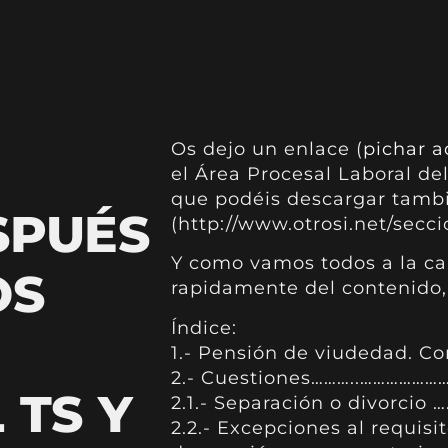
Os dejo un enlace (
pichar a
el Área Procesal Laboral de
que podéis descargar tambi
SPUÉS
(http://www.otrosi.net/seccio
Y como vamos todos a la car
OS
rapidamente del contenido, 
Índice:
1.- Pensión de viudedad. C
2.- Cuestiones………..……………
 TS Y
2.1.- Separación o divorci
2.2.- Excepciones al requisi