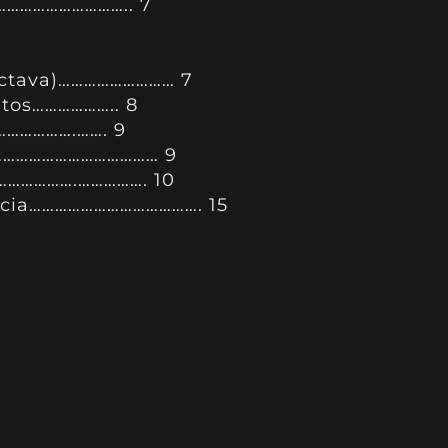
………………………….. 7
moctava)……………………… 7
atos……………….. 8
………………….……. 9
…………………………………… 9
………………….……………. 10
encia…………………………………. 15