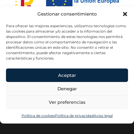
Gestionar consentimiento
Para ofrecer las mejores experiencias, utilizamos tecnologías como
las cookies para almacenar y/o acceder a la información del
dispositivo. El consentimiento de estas tecnologías nos permitirá
procesar datos como el comportamiento de navegación o las
identificaciones únicas en este sitio. No consentir o retirar el
consentimiento, puede afectar negativamente a ciertas
características y funciones.
Aceptar
Elena Del
Contacta
Información
Hoyo
Legal
Plaza del
Denegar
Home
Conde de
Aviso legal
Casal, 8. 3º
About
Política de
Dcha.
Ver preferencias
privacidad
Profesional
28007 Madrid
Política de
elenadelhoyo@elenadelhoyo.com
Contacta
Especialista
Política de cookies
Política de privacidad
Aviso legal
cookies
915 13 03 38
en Derecho
Declaración de
laboral para
accesibilidad