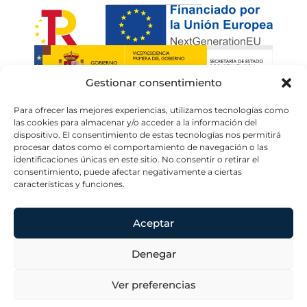
Gestionar consentimiento
Para ofrecer las mejores experiencias, utilizamos tecnologías como
las cookies para almacenar y/o acceder a la información del
dispositivo. El consentimiento de estas tecnologías nos permitirá
procesar datos como el comportamiento de navegación o las
identificaciones únicas en este sitio. No consentir o retirar el
consentimiento, puede afectar negativamente a ciertas
características y funciones.
Elena Del
Contacta
Información
Hoyo
Legal
Plaza del
Aceptar
Home
Conde de
Aviso legal
Casal, 8. 3º
About
Política de
Denegar
Dcha.
privacidad
Profesional
28007 Madrid
Política de
elenadelhoyo@elenadelhoyo.com
Ver preferencias
Contacta
Especialista
cookies
915 13 03 38
en Derecho